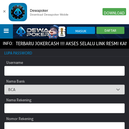
×
Dewapoker
DOWNLOAD
Download Dewapoker Mobile
 GAME TERBARU JOKERCASH !!! AKSES SELALU LINK RESMI KAM
INFO:
HOME
LUPA PASSWORD
Username
POKER
SLOT GAME
IDN E-LOTTERY
NEW
NEW
Nama Bank
SPORTBOOK
LIVE CASINO
IDNLIVE
NEW
Nama Rekening
TOGEL
ESPORTS
ARCADE
NEW
NEW
NEW
Nomor Rekening
TEMBAK IKAN
IDNRAFFLE
IDNTRADE