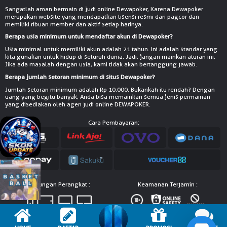
Sangatlah aman bermain di judi online Dewapoker, Karena Dewapoker
merupakan website yang mendapatkan lisensi resmi dari pagcor dan
memiliki ribuan member dan aktif setiap harinya.
Berapa usia minimum untuk mendaftar akun di Dewapoker?
Usia minimal untuk memiliki akun adalah 21 tahun. Ini adalah standar yang
kita gunakan untuk hidup di seluruh dunia. Jadi, jangan mainkan aturan ini.
Jika ada masalah dengan usia, kami tidak akan bertanggung jawab.
Berapa jumlah setoran minimum di situs Dewapoker?
Jumlah setoran minimum adalah Rp 10.000. Bukankah itu rendah? Dengan
uang yang begitu banyak, Anda bisa memainkan semua jenis permainan
yang disediakan oleh agen judi online DEWAPOKER.
Cara Pembayaran:
Dukungan Perangkat :
Keamanan Terjamin :
© Copyright 2026 crawldepok.com - All right reserved | 18+